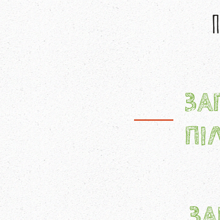
П
ЗА
ПI
ЗА