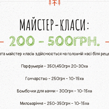
МАЙСТЕР-КЛАСИ:
200 - 500ГРН.
та майстер класів здійснюється на головній касі біля рец
Парфумерія - 350\450грн 20-30хв
Гончарство - 250грн - 10-15хв
Бомбочки для ванни - 300грн - 10-15хв
Миловаріння - 250-350грн - 10-15хв