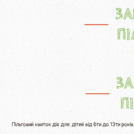
ЗА
ПI
ЗА
ПI
Пільговий квиток діє для: дітей від 6ти до 13ти рокі