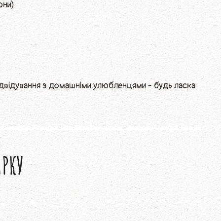
они)
ідвідування з домашніми улюбленцями - будь ласка
РКУ