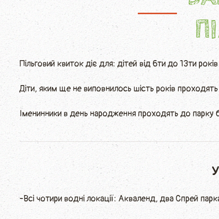
ПI
Пільговий квиток діє для: дітей від 6ти до 13ти рокі
Діти, яким ще не виповнилось шість років проходят
Іменинники в день народження проходять до парку
У
-Всі чотири водні локації: Акваленд, два Спрей парк