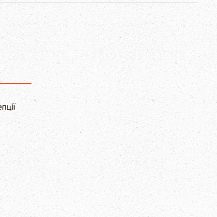
епції