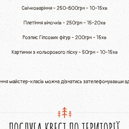
Свічковаріння - 250-600грн - 10-15хв
Плетіння віночків - 250грн - 15-20хв
Розпис Гіпсових фігур - 200грн - 15хв
Картинки з кольорового піску - 50грн - 10-15хв
ня майстер-класів можна дізнатись зателефонувавши ад
ПОСЛУГА КВЕСТ ПО ТЕРИТОРІЇ