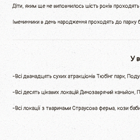
Діти, яким ще не виповнилось шість років проходят
Іменинники в день народження проходять до парку
У 
-Всі дванадцять сухих атракціонів Тюбінг парк, Поду
-Всі десять цікавих локацій Динозаврячий каньйон, Під
-Всі локації з тваринами Страусова ферма, кози баби 