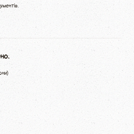
ументів.
но:
они)