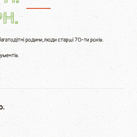
РН.
 багатодітні родини,люди старшi 70-ти рокiв.
ументів.
о: