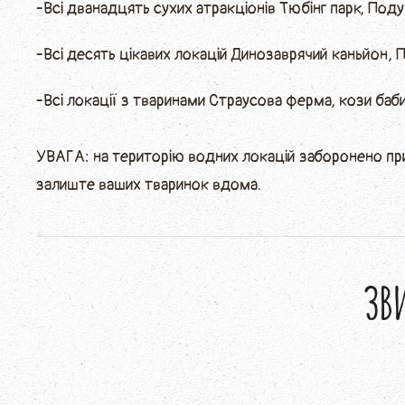
-Всі дванадцять сухих атракціонів Тюбінг парк, Поду
-Всі десять цікавих локацій Динозаврячий каньйон, Під
-Всі локації з тваринами Страусова ферма, кози баби 
УВАГА: на територію водних локацій заборонено пр
залиште ваших тваринок вдома.
ЗВ