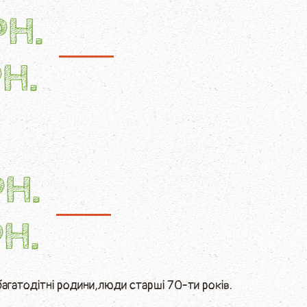
РН.
Н.
РН.
РН.
 багатодітні родини,люди старшi 70-ти рокiв.