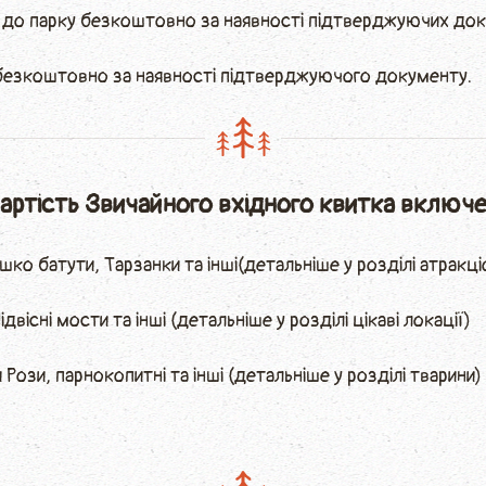
ь до парку безкоштовно за наявності підтверджуючих док
 безкоштовно за наявності підтверджуючого документу.
вартість Звичайного
вхідного квитка включе
шко батути, Тарзанки та інші(детальніше у розділі атракці
вісні мости та інші (детальніше у розділі цікаві локації)
Рози, парнокопитні та інші (детальніше у розділі тварини)